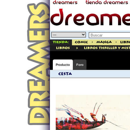
Tienda:
Comic
>
Manga
>
Libr
>
libros
Libros Thriller Y Mis
Producto
Foro
Cesta