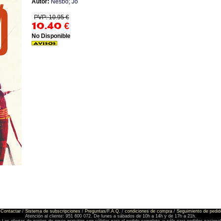
Autor:
Nesbo; Jo
PVP: 10.95 €
10.40
€
No Disponible
Contactar
/
Sistema de subscripciones
/
Preguntas/F.A.Q.
/
condiciones de compra
/
Seguimiento de pedid
Atención al cliente: 951 600 072. De lunes a sábados de 10h a 14h y de 17h a 21h.