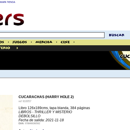
MAPA TIENDA
buscar
os
>
Juegos
>
Mercha
>
Cine
>
>
terio
CUC
CUCARACHAS (HARRY HOLE 2)
ref
910057
Libro 126x189cms, tapa blanda, 384 páginas
LIBROS - THRILLER Y MISTERIO
DEBOLSILLO
Fecha de salida: 2021-11-18
EAN:
9788466360562