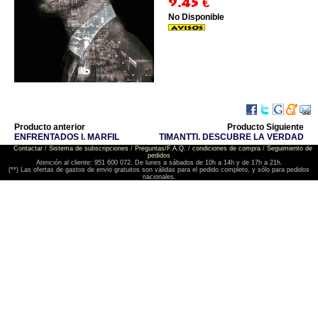
9.45
€
No Disponible
Producto anterior
Producto Siguiente
ENFRENTADOS I. MARFIL
TIMANTTI. DESCUBRE LA VERDAD
Contactar
/
Sistema de subscripciones
/
Preguntas/F.A.Q.
/
condiciones de compra
/
Seguimiento de
pedidos
Atención al cliente: 951 600 072. De lunes a sábados de 10h a 14h y de 17h a 21h.
(**) Las ofertas de gastos de envio gratuitos son válidas para el pedido completo, y sólo para pedidos
nacionales.