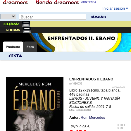
MAPA TIENDA
Iniciar sesion
buscar
Tienda:
libros
ENFRENTADOS II. EBANO
Producto
Foro
Cesta
ENFRENTADOS II. EBANO
ref
910052
03/02/2022
Libro 127x191cms, tapa blanda,
448 páginas
LIBROS - JUVENIL Y FANTASÍA
EDICIONES B
Fecha de salida: 2021-7-8
EAN:
9788413142814
Autor:
Ron; Mercedes
0.00 $
PVP: 9.95 €
0.00 £