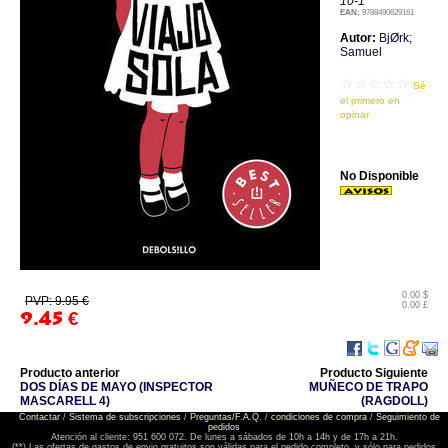
10-1
EAN:
9788490629161
Autor:
BjØrk;
Samuel
☆☆☆☆☆
Sé
el primero en
opinar
No Disponible
0.00 $
PVP: 9.95 €
0.00 £
9.45
€
Producto anterior
Producto Siguiente
DOS DÍAS DE MAYO (INSPECTOR
MUÑECO DE TRAPO
MASCARELL 4)
(RAGDOLL)
Contactar
/
Sistema de subscripciones
/
Preguntas/F.A.Q.
/
condiciones de compra
/
Seguimiento de
pedidos
Atención al cliente: 951 600 072. De lunes a sábados de 10h a 14h y de 17h a 21h.
(**) Las ofertas de gastos de envio gratuitos son válidas para el pedido completo, y sólo para pedidos