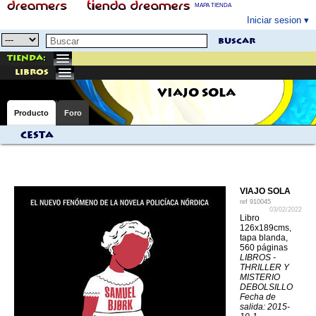
MAPA TIENDA
Iniciar sesion
buscar
Tienda:
libros
VIAJO SOLA
Producto
Foro
Cesta
VIAJO SOLA
ref
910045
03/02/2022
Libro
126x189cms,
tapa blanda,
560 páginas
LIBROS -
THRILLER Y
MISTERIO
DEBOLSILLO
Fecha de
salida: 2015-