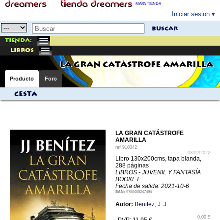
MAPA TIENDA
Iniciar sesion
buscar
Tienda:
libros
LA GRAN CATÁSTROFE AMARILLA
Producto
Foro
Cesta
LA GRAN CATÁSTROFE
AMARILLA
ref
910042
03/02/2022
Libro 130x200cms, tapa blanda,
288 páginas
LIBROS - JUVENIL Y FANTASÍA
BOOKET
Fecha de salida: 2021-10-6
EAN:
9788408247494
Autor:
Benitez; J. J.
0.00 $