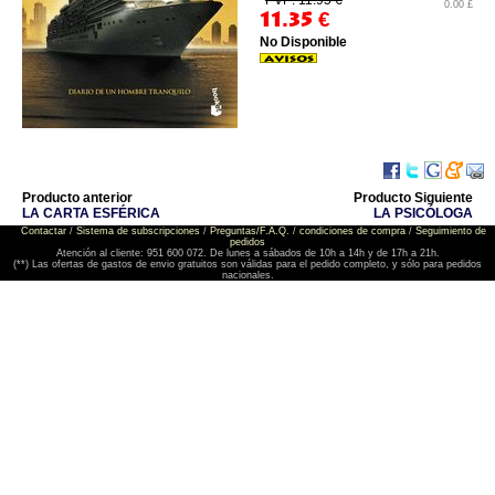
PVP: 11.95 €
0.00 £
11.35
€
No Disponible
Producto anterior
Producto Siguiente
LA CARTA ESFÉRICA
LA PSICÓLOGA
Contactar
/
Sistema de subscripciones
/
Preguntas/F.A.Q.
/
condiciones de compra
/
Seguimiento de
pedidos
Atención al cliente: 951 600 072. De lunes a sábados de 10h a 14h y de 17h a 21h.
(**) Las ofertas de gastos de envio gratuitos son válidas para el pedido completo, y sólo para pedidos
nacionales.