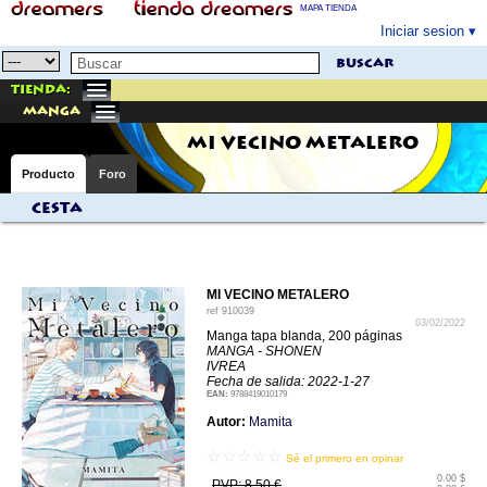
MAPA TIENDA
Iniciar sesion
buscar
Tienda:
manga
MI VECINO METALERO
Producto
Foro
Cesta
MI VECINO METALERO
ref
910039
03/02/2022
Manga tapa blanda, 200 páginas
MANGA - SHONEN
IVREA
Fecha de salida: 2022-1-27
EAN:
9788419010179
Autor:
Mamita
☆☆☆☆☆
Sé el primero en opinar
0.00 $
PVP: 8.50 €