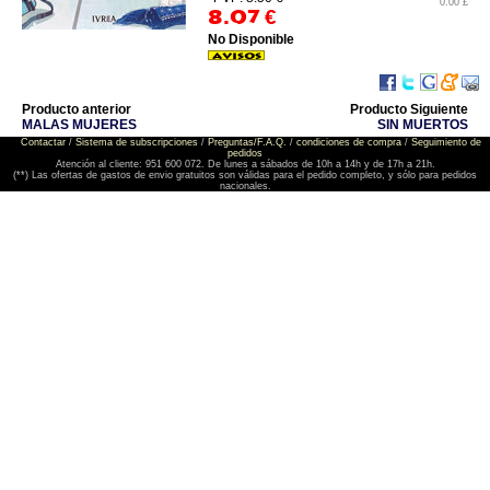
0.00 £
8.07
€
No Disponible
Producto anterior
Producto Siguiente
MALAS MUJERES
SIN MUERTOS
Contactar
/
Sistema de subscripciones
/
Preguntas/F.A.Q.
/
condiciones de compra
/
Seguimiento de
pedidos
Atención al cliente: 951 600 072. De lunes a sábados de 10h a 14h y de 17h a 21h.
(**) Las ofertas de gastos de envio gratuitos son válidas para el pedido completo, y sólo para pedidos
nacionales.