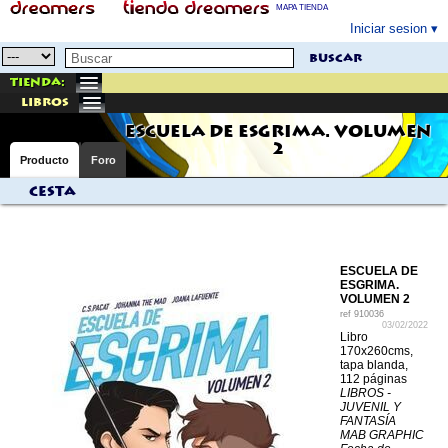
MAPA TIENDA
Iniciar sesion
buscar
Tienda:
libros
ESCUELA DE ESGRIMA. VOLUMEN
2
Producto
Foro
Cesta
ESCUELA DE
ESGRIMA.
VOLUMEN 2
ref
910036
03/02/2022
Libro
170x260cms,
tapa blanda,
112 páginas
LIBROS -
JUVENIL Y
FANTASÍA
MAB GRAPHIC