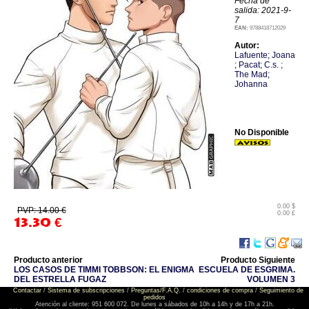
Fecha de
salida: 2021-9-
7
EAN:
9788418712029
Autor:
Lafuente; Joana
; Pacat; C.s. ;
The Mad;
Johanna
No Disponible
0.00 $
PVP: 14.00 €
0.00 £
13.30
€
Producto anterior
Producto Siguiente
LOS CASOS DE TIMMI TOBBSON: EL ENIGMA
ESCUELA DE ESGRIMA.
DEL ESTRELLA FUGAZ
VOLUMEN 3
Contactar
/
Sistema de subscripciones
/
Preguntas/F.A.Q.
/
condiciones de compra
/
Seguimiento de
pedidos
Atención al cliente: 951 600 072. De lunes a sábados de 10h a 14h y de 17h a 21h.