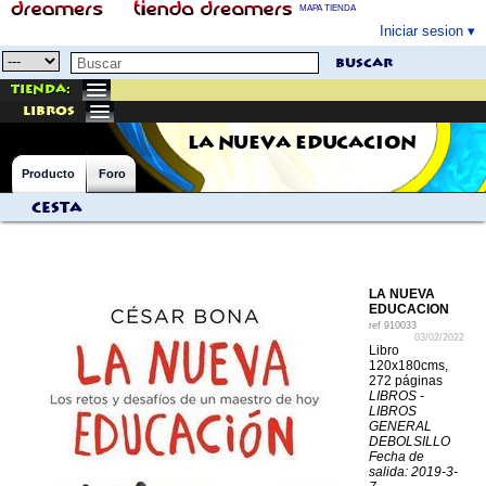
MAPA TIENDA
Iniciar sesion
buscar
Tienda:
libros
LA NUEVA EDUCACION
Producto
Foro
Cesta
LA NUEVA
EDUCACION
ref
910033
03/02/2022
Libro
120x180cms,
272 páginas
LIBROS -
LIBROS
GENERAL
DEBOLSILLO
Fecha de
salida: 2019-3-