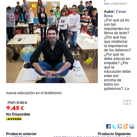
7
EAN:
9788466336215
Autor:
Cesar
Bona
¿Por qué ya no
son tan
importantes los
libros de texto?
¿Por qué hay
que relativizar
la importancia
de los deberes?
¿Por qué se
debe educar en
empatía? ¿Por
qué la
educación debe
estar por
encima de
todos los
gobiernos?..La
nueva educación es el testimonio
0.00 $
PVP: 9.95 €
0.00 £
9.45
€
No Disponible
Producto anterior
Producto Siguiente