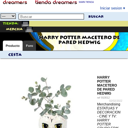
MAPA TIENDA
Iniciar sesion
buscar
Tienda:
mercha
HARRY POTTER MACETERO DE
PARED HEDWIG
Producto
Foro
Cesta
HARRY
POTTER
MACETERO
DE PARED
HEDWIG
ref
910012
02/02/2022
Merchandising
ESTATUAS Y
DECORACION
- CINE Y TV:
HARRY
POTTER