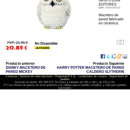
GRUPO ERIK
EDITORES
EAN:
5055453484315
Macetero de
pared fabricado
en cerámica.
0.00 $
PVP: 21.95 €
No Disponible
0.00 £
20.85
€
Producto anterior
Producto Siguiente
DISNEY MACETERO DE
HARRY POTTER MACETERO DE PARED
PARED MICKEY
CALDERO SLYTHERIN
Contactar
/
Sistema de subscripciones
/
Preguntas/F.A.Q.
/
condiciones de compra
/
Seguimiento de
pedidos
Atención al cliente: 951 600 072. De lunes a sábados de 10h a 14h y de 17h a 21h.
(**) Las ofertas de gastos de envio gratuitos son válidas para el pedido completo, y sólo para pedidos
nacionales.