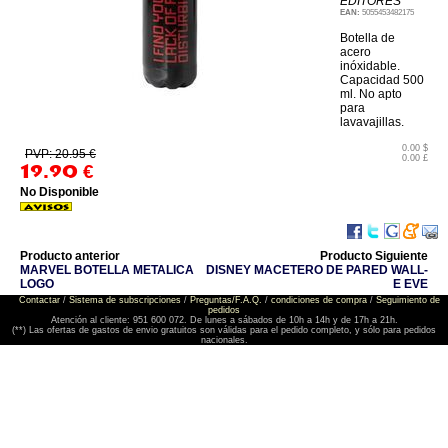
EDITORES
EAN:
5055453482175
Botella de
acero
inóxidable.
Capacidad 500
ml. No apto
para
lavavajillas.
0.00 $
PVP: 20.95 €
0.00 £
19.90
€
No Disponible
Producto anterior
Producto Siguiente
MARVEL BOTELLA METALICA
DISNEY MACETERO DE PARED WALL-
LOGO
E EVE
Contactar
/
Sistema de subscripciones
/
Preguntas/F.A.Q.
/
condiciones de compra
/
Seguimiento de
pedidos
Atención al cliente: 951 600 072. De lunes a sábados de 10h a 14h y de 17h a 21h.
(**) Las ofertas de gastos de envio gratuitos son válidas para el pedido completo, y sólo para pedidos
nacionales.