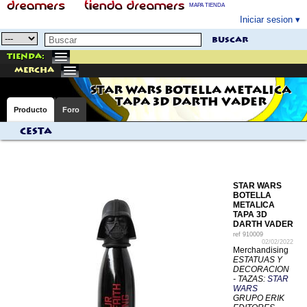
MAPA TIENDA
Iniciar sesion
buscar
Tienda:
mercha
STAR WARS BOTELLA METALICA
TAPA 3D DARTH VADER
Producto
Foro
Cesta
STAR WARS
BOTELLA
METALICA
TAPA 3D
DARTH VADER
ref
910009
02/02/2022
Merchandising
ESTATUAS Y
DECORACION
- TAZAS:
STAR
WARS
GRUPO ERIK