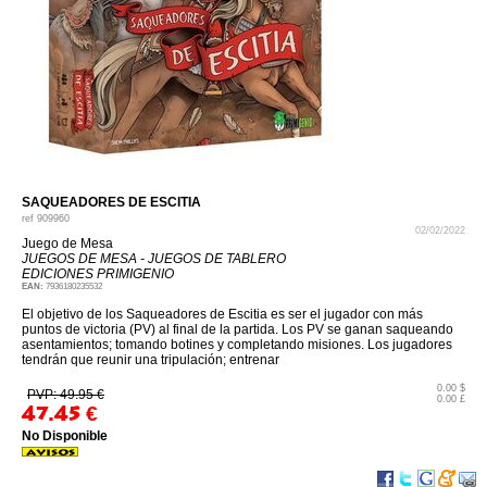
SAQUEADORES DE ESCITIA
ref
909960
02/02/2022
Juego de Mesa
JUEGOS DE MESA - JUEGOS DE TABLERO
EDICIONES PRIMIGENIO
EAN:
7936180235532
El objetivo de los Saqueadores de Escitia es ser el jugador con más
puntos de victoria (PV) al final de la partida. Los PV se ganan saqueando
asentamientos; tomando botines y completando misiones. Los jugadores
tendrán que reunir una tripulación; entrenar
0.00 $
PVP: 49.95 €
0.00 £
47.45
€
No Disponible