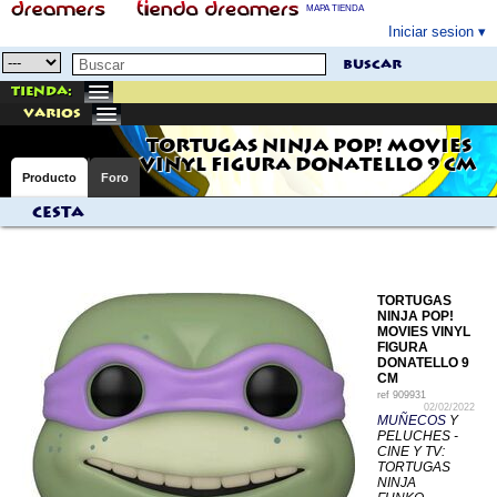
MAPA TIENDA
Iniciar sesion
buscar
Tienda:
varios
TORTUGAS NINJA POP! MOVIES
VINYL FIGURA DONATELLO 9 CM
Producto
Foro
Cesta
TORTUGAS
NINJA POP!
MOVIES VINYL
FIGURA
DONATELLO 9
CM
ref
909931
02/02/2022
MUÑECOS
Y
PELUCHES -
CINE Y TV:
TORTUGAS
NINJA