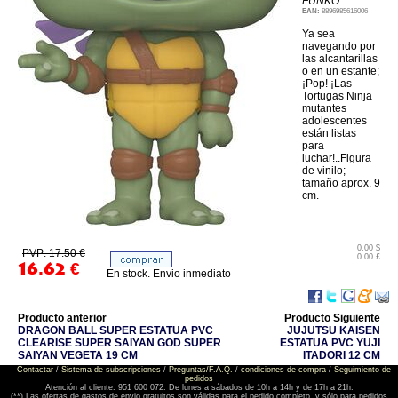
FUNKO
EAN:
8896985616006
Ya sea
navegando por
las alcantarillas
o en un estante;
¡Pop! ¡Las
Tortugas Ninja
mutantes
adolescentes
están listas
para
luchar!..Figura
de vinilo;
tamaño aprox. 9
cm.
0.00 $
PVP: 17.50 €
0.00 £
16.62
€
En stock. Envio inmediato
Producto anterior
Producto Siguiente
DRAGON BALL SUPER ESTATUA PVC
JUJUTSU KAISEN
CLEARISE SUPER SAIYAN GOD SUPER
ESTATUA PVC YUJI
SAIYAN VEGETA 19 CM
ITADORI 12 CM
Contactar
/
Sistema de subscripciones
/
Preguntas/F.A.Q.
/
condiciones de compra
/
Seguimiento de
pedidos
Atención al cliente: 951 600 072. De lunes a sábados de 10h a 14h y de 17h a 21h.
(**) Las ofertas de gastos de envio gratuitos son válidas para el pedido completo, y sólo para pedidos