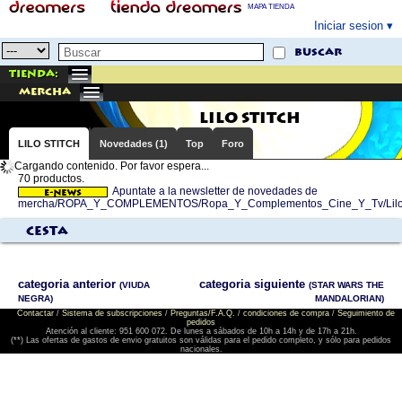
MAPA TIENDA
Iniciar sesion
buscar
Tienda:
mercha
LILO STITCH
LILO STITCH
Novedades (1)
Top
Foro
Cargando contenido. Por favor espera...
70 productos.
Apuntate a la newsletter de novedades de
mercha/ROPA_Y_COMPLEMENTOS/Ropa_Y_Complementos_Cine_Y_Tv/Lilo_
Cesta
categoria anterior
categoria siguiente
(VIUDA
(STAR WARS THE
NEGRA)
MANDALORIAN)
Contactar
/
Sistema de subscripciones
/
Preguntas/F.A.Q.
/
condiciones de compra
/
Seguimiento de
pedidos
Atención al cliente: 951 600 072. De lunes a sábados de 10h a 14h y de 17h a 21h.
(**) Las ofertas de gastos de envio gratuitos son válidas para el pedido completo, y sólo para pedidos
nacionales.