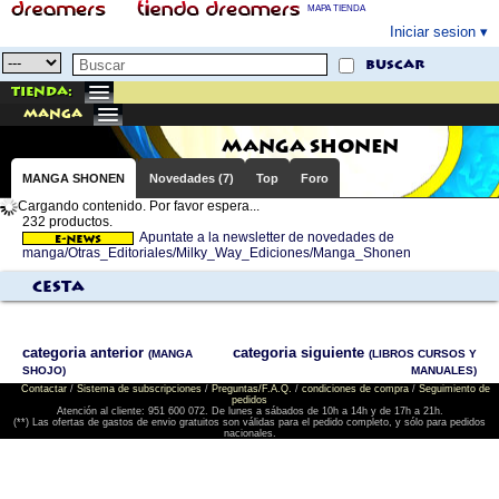
MAPA TIENDA
Iniciar sesion
buscar
Tienda:
manga
MANGA SHONEN
MANGA SHONEN
Novedades (7)
Top
Foro
Cargando contenido. Por favor espera...
232 productos.
Apuntate a la newsletter de novedades de
manga/Otras_Editoriales/Milky_Way_Ediciones/Manga_Shonen
Cesta
categoria anterior
categoria siguiente
(MANGA
(LIBROS CURSOS Y
SHOJO)
MANUALES)
Contactar
/
Sistema de subscripciones
/
Preguntas/F.A.Q.
/
condiciones de compra
/
Seguimiento de
pedidos
Atención al cliente: 951 600 072. De lunes a sábados de 10h a 14h y de 17h a 21h.
(**) Las ofertas de gastos de envio gratuitos son válidas para el pedido completo, y sólo para pedidos
nacionales.