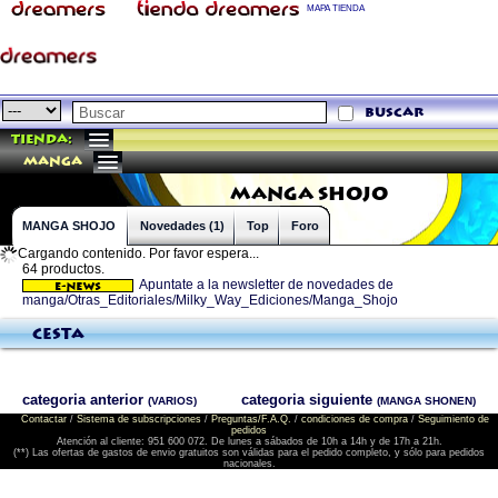
MAPA TIENDA
buscar
Tienda:
manga
MANGA SHOJO
MANGA SHOJO
Novedades (1)
Top
Foro
Cargando contenido. Por favor espera...
64 productos.
Apuntate a la newsletter de novedades de
manga/Otras_Editoriales/Milky_Way_Ediciones/Manga_Shojo
Cesta
categoria anterior
categoria siguiente
(VARIOS)
(MANGA SHONEN)
Contactar
/
Sistema de subscripciones
/
Preguntas/F.A.Q.
/
condiciones de compra
/
Seguimiento de
pedidos
Atención al cliente: 951 600 072. De lunes a sábados de 10h a 14h y de 17h a 21h.
(**) Las ofertas de gastos de envio gratuitos son válidas para el pedido completo, y sólo para pedidos
nacionales.