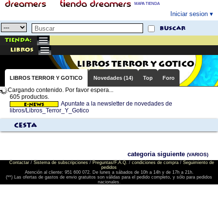
MAPA TIENDA
Iniciar sesion
buscar
Tienda:
libros
LIBROS TERROR Y GOTICO
LIBROS TERROR Y GOTICO
Novedades (14)
Top
Foro
Cargando contenido. Por favor espera...
605 productos.
Apuntate a la newsletter de novedades de
libros/Libros_Terror_Y_Gotico
Cesta
categoria siguiente
(VARIOS)
Contactar
/
Sistema de subscripciones
/
Preguntas/F.A.Q.
/
condiciones de compra
/
Seguimiento de
pedidos
Atención al cliente: 951 600 072. De lunes a sábados de 10h a 14h y de 17h a 21h.
(**) Las ofertas de gastos de envio gratuitos son válidas para el pedido completo, y sólo para pedidos
nacionales.