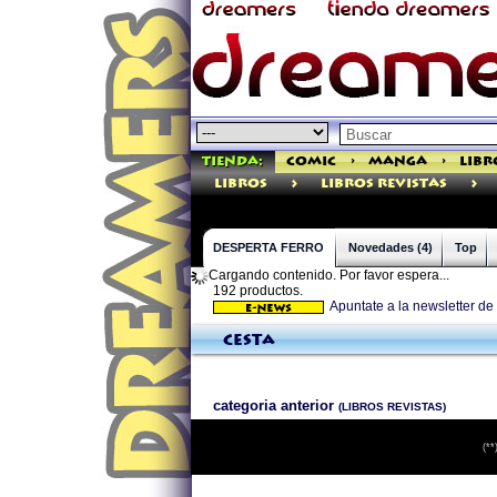
Tienda:
Comic
>
Manga
>
Libr
>
>
libros
Libros Revistas
DESPERTA FERRO
Novedades (4)
Top
Cargando contenido. Por favor espera...
192 productos.
Apuntate a la newsletter d
Cesta
categoria anterior
(LIBROS REVISTAS)
(**