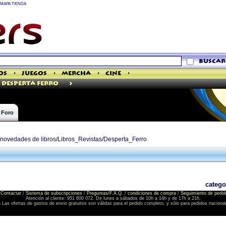
MAPA TIENDA
buscar
os
>
Juegos
>
Mercha
>
Cine
>
>
Desperta Ferro
Foro
e novedades de libros/Libros_Revistas/Desperta_Ferro
catego
Contactar
/
Sistema de subscripciones
/
Preguntas/F.A.Q.
/
condiciones de compra
/
Seguimiento de pedid
Atención al cliente: 951 600 072. De lunes a sábados de 10h a 14h y de 17h a 21h.
) Las ofertas de gastos de envio gratuitos son válidas para el pedido completo, y sólo para pedidos naciona