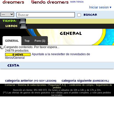
MAPA TIENDA
Iniciar sesion
buscar
Tienda:
libros
GENERAL
GENERAL
Top
Foro (1)
Cargando contenido. Por favor espera...
24879 productos.
Apuntate a la newsletter de novedades de
libros/General
Cesta
categoria anterior
categoria siguiente
(YO SOY LEGION)
(DAREDEVIL)
Contactar
/
Sistema de subscripciones
/
Preguntas/F.A.Q.
/
condiciones de compra
/
Seguimiento de
pedidos
Atención al cliente: 951 600 072. De lunes a sábados de 10h a 14h y de 17h a 21h.
(**) Las ofertas de gastos de envio gratuitos son válidas para el pedido completo, y sólo para pedidos
nacionales.