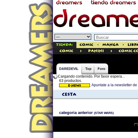
Tienda:
Comic
>
Manga
>
Libr
>
>
comic
PANINI
Comic C
DAREDEVIL
Top
Foro
Cargando contenido. Por favor espera...
63 productos.
Apuntate a la newsletter 
Cesta
categoria anterior
(STAR WARS)
(**