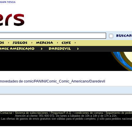
MAPA TIENDA
buscar
os
>
Juegos
>
Mercha
>
Cine
>
>
>
omic Americano
Daredevil
de novedades de comic/PANINI/Comic_Comic_Americano/Daredevil
Contactar
/
Sistema de subscripciones
/
Preguntas/F.A.Q.
/
condiciones de compra
/
Seguimiento de pedid
Atención al cliente: 951 600 072. De lunes a sábados de 10h a 14h y de 17h a 21h.
) Las ofertas de gastos de envio gratuitos son válidas para el pedido completo, y sólo para pedidos naciona