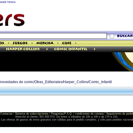
MAPA TIENDA
buscar
os
>
Juegos
>
Mercha
>
Cine
>
>
>
Harper Collins
Comic Infantil
e novedades de comic/Otras_Editoriales/Harper_Collins/Comic_Infantil
Contactar
/
Sistema de subscripciones
/
Preguntas/F.A.Q.
/
condiciones de compra
/
Seguimiento de pedid
Atención al cliente: 951 600 072. De lunes a sábados de 10h a 14h y de 17h a 21h.
) Las ofertas de gastos de envio gratuitos son válidas para el pedido completo, y sólo para pedidos naciona