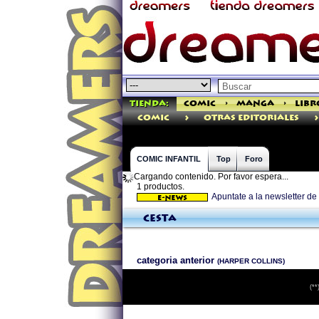
Tienda:
Comic
>
Manga
>
Libr
>
>
comic
Otras Editoriales
COMIC INFANTIL
Top
Foro
Cargando contenido. Por favor espera...
1 productos.
Apuntate a la newsletter d
Cesta
categoria anterior
(HARPER COLLINS)
(**