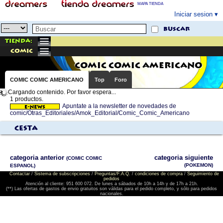
MAPA TIENDA
Iniciar sesion
buscar
Tienda:
comic
COMIC COMIC AMERICANO
COMIC COMIC AMERICANO
Top
Foro
Cargando contenido. Por favor espera...
1 productos.
Apuntate a la newsletter de novedades de
comic/Otras_Editoriales/Amok_Editorial/Comic_Comic_Americano
Cesta
categoria anterior
categoria siguiente
(COMIC COMIC
(POKEMON)
ESPANOL)
Contactar
/
Sistema de subscripciones
/
Preguntas/F.A.Q.
/
condiciones de compra
/
Seguimiento de
pedidos
Atención al cliente: 951 600 072. De lunes a sábados de 10h a 14h y de 17h a 21h.
(**) Las ofertas de gastos de envio gratuitos son válidas para el pedido completo, y sólo para pedidos
nacionales.