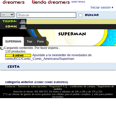
MAPA TIENDA
Iniciar sesion
buscar
Tienda:
comic
SUPERMAN
SUPERMAN
Top
Foro
Cargando contenido. Por favor espera...
133 productos.
Apuntate a la newsletter de novedades de
comic/ECC/Comic_Comic_Americano/Superman
Cesta
categoria anterior
(COMIC COMIC EUROPEO)
Contactar
/
Sistema de subscripciones
/
Preguntas/F.A.Q.
/
condiciones de compra
/
Seguimiento de
pedidos
Atención al cliente: 951 600 072. De lunes a sábados de 10h a 14h y de 17h a 21h.
(**) Las ofertas de gastos de envio gratuitos son válidas para el pedido completo, y sólo para pedidos
nacionales.