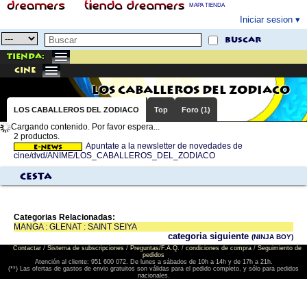
MAPA TIENDA
Iniciar sesion
buscar
Tienda:
cine
LOS CABALLEROS DEL ZODIACO
LOS CABALLEROS DEL ZODIACO
Top
Foro (1)
Cargando contenido. Por favor espera...
2 productos.
Apuntate a la newsletter de novedades de
cine/dvd/ANIME/LOS_CABALLEROS_DEL_ZODIACO
Cesta
Categorias Relacionadas:
MANGA : GLENAT : SAINT SEIYA
categoria siguiente
(NINJA BOY)
Contactar
/
Sistema de subscripciones
/
Preguntas/F.A.Q.
/
condiciones de compra
/
Seguimiento de
pedidos
Atención al cliente: 951 600 072. De lunes a sábados de 10h a 14h y de 17h a 21h.
(**) Las ofertas de gastos de envio gratuitos son válidas para el pedido completo, y sólo para pedidos
nacionales.