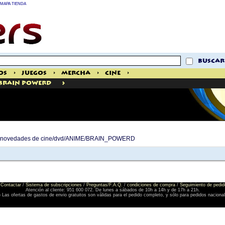
MAPA TIENDA
buscar
os
>
Juegos
>
Mercha
>
Cine
>
>
BRAIN POWERD
 de novedades de cine/dvd/ANIME/BRAIN_POWERD
Contactar
/
Sistema de subscripciones
/
Preguntas/F.A.Q.
/
condiciones de compra
/
Seguimiento de pedid
Atención al cliente: 951 600 072. De lunes a sábados de 10h a 14h y de 17h a 21h.
) Las ofertas de gastos de envio gratuitos son válidas para el pedido completo, y sólo para pedidos naciona