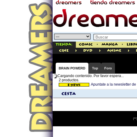
Tienda:
Comic
>
Manga
>
Libr
>
>
>
cine
dvd
ANIME
BRAIN POWERD
Top
Foro
Cargando contenido. Por favor espera...
2 productos.
Apuntate a la newsletter
Cesta
(**