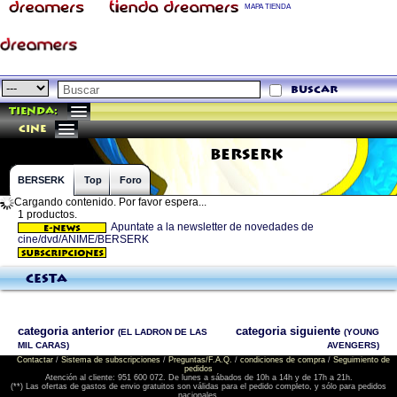
MAPA TIENDA
buscar
Tienda:
cine
BERSERK
BERSERK
Top
Foro
Cargando contenido. Por favor espera...
1 productos.
Apuntate a la newsletter de novedades de
cine/dvd/ANIME/BERSERK
Cesta
categoria anterior
categoria siguiente
(EL LADRON DE LAS
(YOUNG
MIL CARAS)
AVENGERS)
Contactar
/
Sistema de subscripciones
/
Preguntas/F.A.Q.
/
condiciones de compra
/
Seguimiento de
pedidos
Atención al cliente: 951 600 072. De lunes a sábados de 10h a 14h y de 17h a 21h.
(**) Las ofertas de gastos de envio gratuitos son válidas para el pedido completo, y sólo para pedidos
nacionales.