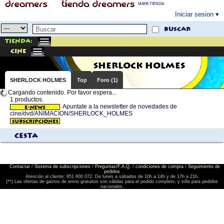
MAPA TIENDA
Iniciar sesion
buscar
Tienda:
cine
SHERLOCK HOLMES
SHERLOCK HOLMES
Top
Foro (1)
Cargando contenido. Por favor espera...
1 productos.
Apuntate a la newsletter de novedades de
cine/dvd/ANIMACION/SHERLOCK_HOLMES
Cesta
Contactar
/
Sistema de subscripciones
/
Preguntas/F.A.Q.
/
condiciones de compra
/
Seguimiento de
pedidos
Atención al cliente: 951 600 072. De lunes a sábados de 10h a 14h y de 17h a 21h.
(**) Las ofertas de gastos de envio gratuitos son válidas para el pedido completo, y sólo para pedidos
nacionales.