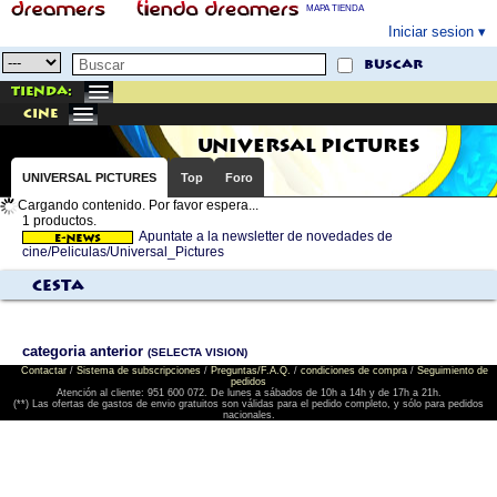
MAPA TIENDA
Iniciar sesion
buscar
Tienda:
cine
UNIVERSAL PICTURES
UNIVERSAL PICTURES
Top
Foro
Cargando contenido. Por favor espera...
1 productos.
Apuntate a la newsletter de novedades de
cine/Peliculas/Universal_Pictures
Cesta
categoria anterior
(SELECTA VISION)
Contactar
/
Sistema de subscripciones
/
Preguntas/F.A.Q.
/
condiciones de compra
/
Seguimiento de
pedidos
Atención al cliente: 951 600 072. De lunes a sábados de 10h a 14h y de 17h a 21h.
(**) Las ofertas de gastos de envio gratuitos son válidas para el pedido completo, y sólo para pedidos
nacionales.