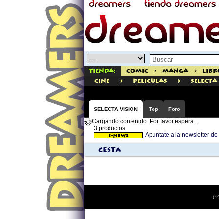
Tienda:
Comic
>
Manga
>
Libr
>
>
cine
Peliculas
Selecta
SELECTA VISION
Top
Foro
Cargando contenido. Por favor espera...
3 productos.
Apuntate a la newsletter d
Cesta
(**