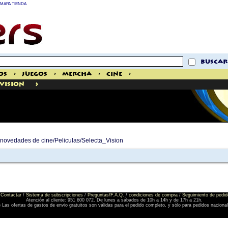
MAPA TIENDA
buscar
os
>
Juegos
>
Mercha
>
Cine
>
>
 Vision
e novedades de cine/Peliculas/Selecta_Vision
Contactar
/
Sistema de subscripciones
/
Preguntas/F.A.Q.
/
condiciones de compra
/
Seguimiento de pedid
Atención al cliente: 951 600 072. De lunes a sábados de 10h a 14h y de 17h a 21h.
) Las ofertas de gastos de envio gratuitos son válidas para el pedido completo, y sólo para pedidos naciona