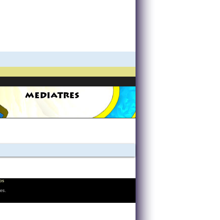
MEDIATRES
os
les.