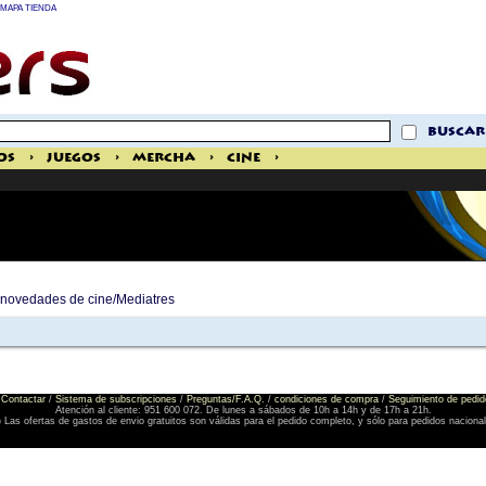
MAPA TIENDA
buscar
os
>
Juegos
>
Mercha
>
Cine
>
e novedades de cine/Mediatres
Contactar
/
Sistema de subscripciones
/
Preguntas/F.A.Q.
/
condiciones de compra
/
Seguimiento de pedid
Atención al cliente: 951 600 072. De lunes a sábados de 10h a 14h y de 17h a 21h.
) Las ofertas de gastos de envio gratuitos son válidas para el pedido completo, y sólo para pedidos naciona