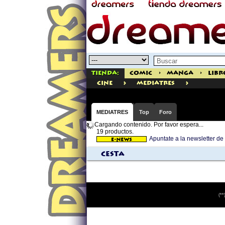
Tienda:
Comic
>
Manga
>
Libr
>
>
cine
Mediatres
MEDIATRES
Top
Foro
Cargando contenido. Por favor espera...
19 productos.
Apuntate a la newsletter d
Cesta
(**