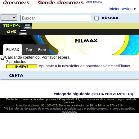
MAPA TIENDA
Iniciar sesion
buscar
Tienda:
cine
FILMAX
FILMAX
Top
Foro
Cargando contenido. Por favor espera...
2 productos.
Apuntate a la newsletter de novedades de cine/Filmax
Cesta
categoria siguiente
(DIBUJA CON PLANTILLAS)
Contactar
/
Sistema de subscripciones
/
Preguntas/F.A.Q.
/
condiciones de compra
/
Seguimiento de
pedidos
Atención al cliente: 951 600 072. De lunes a sábados de 10h a 14h y de 17h a 21h.
(**) Las ofertas de gastos de envio gratuitos son válidas para el pedido completo, y sólo para pedidos
nacionales.