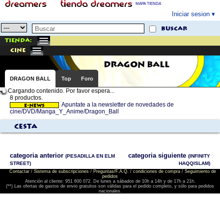
MAPA TIENDA
Iniciar sesion
buscar
Tienda:
cine
DRAGON BALL
DRAGON BALL
Top
Foro
Cargando contenido. Por favor espera...
8 productos.
Apuntate a la newsletter de novedades de
cine/DVD/Manga_Y_Anime/Dragon_Ball
Cesta
categoria anterior
categoria siguiente
(PESADILLA EN ELM
(INFINITY
STREET)
HAQQISLAM)
Contactar
/
Sistema de subscripciones
/
Preguntas/F.A.Q.
/
condiciones de compra
/
Seguimiento de
pedidos
Atención al cliente: 951 600 072. De lunes a sábados de 10h a 14h y de 17h a 21h.
(**) Las ofertas de gastos de envio gratuitos son válidas para el pedido completo, y sólo para pedidos
nacionales.