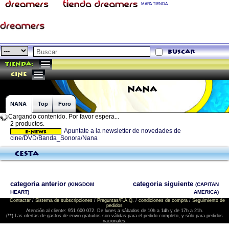
MAPA TIENDA
buscar
Tienda:
cine
NANA
NANA
Top
Foro
Cargando contenido. Por favor espera...
2 productos.
Apuntate a la newsletter de novedades de
cine/DVD/Banda_Sonora/Nana
Cesta
categoria anterior
categoria siguiente
(KINGDOM
(CAPITAN
HEART)
AMERICA)
Contactar
/
Sistema de subscripciones
/
Preguntas/F.A.Q.
/
condiciones de compra
/
Seguimiento de
pedidos
Atención al cliente: 951 600 072. De lunes a sábados de 10h a 14h y de 17h a 21h.
(**) Las ofertas de gastos de envio gratuitos son válidas para el pedido completo, y sólo para pedidos
nacionales.