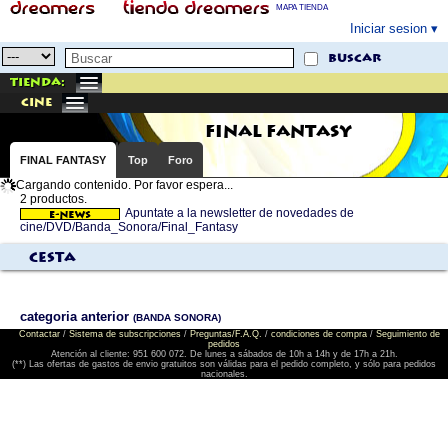
MAPA TIENDA
Iniciar sesion
buscar
Tienda:
cine
FINAL FANTASY
FINAL FANTASY
Top
Foro
Cargando contenido. Por favor espera...
2 productos.
Apuntate a la newsletter de novedades de
cine/DVD/Banda_Sonora/Final_Fantasy
Cesta
categoria anterior
(BANDA SONORA)
Contactar
/
Sistema de subscripciones
/
Preguntas/F.A.Q.
/
condiciones de compra
/
Seguimiento de
pedidos
Atención al cliente: 951 600 072. De lunes a sábados de 10h a 14h y de 17h a 21h.
(**) Las ofertas de gastos de envio gratuitos son válidas para el pedido completo, y sólo para pedidos
nacionales.