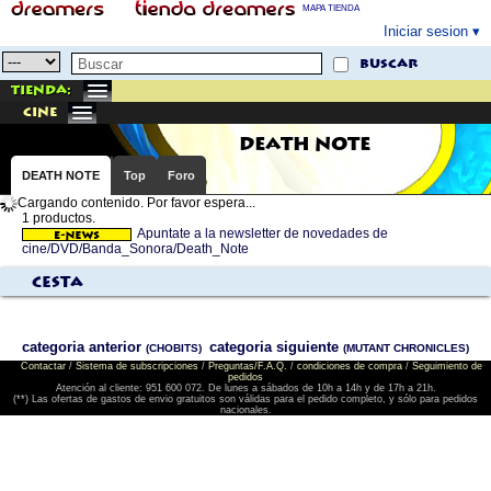
MAPA TIENDA
Iniciar sesion
buscar
Tienda:
cine
DEATH NOTE
DEATH NOTE
Top
Foro
Cargando contenido. Por favor espera...
1 productos.
Apuntate a la newsletter de novedades de
cine/DVD/Banda_Sonora/Death_Note
Cesta
categoria anterior
categoria siguiente
(CHOBITS)
(MUTANT CHRONICLES)
Contactar
/
Sistema de subscripciones
/
Preguntas/F.A.Q.
/
condiciones de compra
/
Seguimiento de
pedidos
Atención al cliente: 951 600 072. De lunes a sábados de 10h a 14h y de 17h a 21h.
(**) Las ofertas de gastos de envio gratuitos son válidas para el pedido completo, y sólo para pedidos
nacionales.