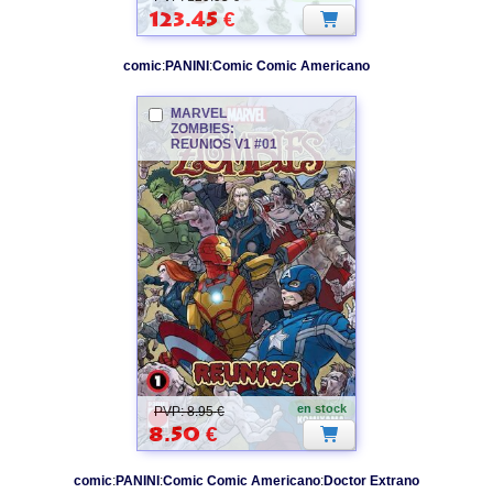
123.45
€
comic
:
PANINI
:
Comic Comic Americano
MARVEL
ZOMBIES
:
REUNIOS V1 #01
en stock
PVP: 8.95 €
8.50
€
comic
:
PANINI
:
Comic Comic Americano
:
Doctor Extrano