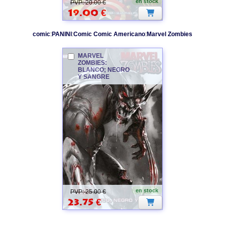
en stock
PVP: 20.00 €
19.00
€
comic
:
PANINI
:
Comic Comic Americano
:
Marvel
Zombies
MARVEL
ZOMBIES
:
BLANCO; NEGRO
Y SANGRE
MARVEL
ZOMBIES
en stock
PVP: 25.00 €
23.75
€