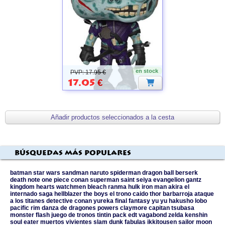
MARVEL
ZOMBIES
en stock
PVP: 17.95 €
17.05
€
Búsquedas más populares
batman
star wars
sandman
naruto
spiderman
dragon ball
berserk
death note
one piece
conan
superman
saint seiya
evangelion
gantz
kingdom hearts
watchmen
bleach
ranma
hulk
iron man
akira
el
internado
saga
hellblazer
the boys
el trono caido
thor
barbarroja
ataque
a los titanes
detective conan
yureka
final fantasy
yu yu hakusho
lobo
pacific rim
danza de dragones
powers
claymore
capitan tsubasa
monster
flash
juego de tronos
tintin
pack edt
vagabond
zelda
kenshin
soul eater
muertos vivientes
slam dunk
fabulas
ikkitousen
sailor moon