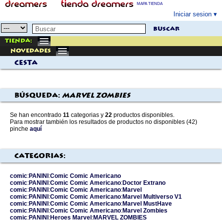
MAPA TIENDA
Iniciar sesion
buscar
Tienda:
Novedades
Cesta
Búsqueda:
marvel zombies
Se han encontrado
11
categorias y
22
productos disponibles.
Para mostrar también los resultados de productos no disponibles (42)
pinche
aquí
Categorias:
comic
:
PANINI
:
Comic Comic Americano
comic
:
PANINI
:
Comic Comic Americano
:
Doctor Extrano
comic
:
PANINI
:
Comic Comic Americano
:
Marvel
comic
:
PANINI
:
Comic Comic Americano
:
Marvel
Multiverso V1
comic
:
PANINI
:
Comic Comic Americano
:
Marvel
MustHave
comic
:
PANINI
:
Comic Comic Americano
:
Marvel
Zombies
comic
:
PANINI
:
Heroes
Marvel
:
MARVEL
ZOMBIES