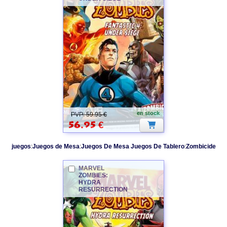
MARVEL
en stock
PVP: 59.95 €
56.95
€
juegos
:
Juegos de Mesa
:
Juegos De Mesa Juegos De Tablero
:
Zombicide
MARVEL
ZOMBIES
:
HYDRA
RESURRECTION