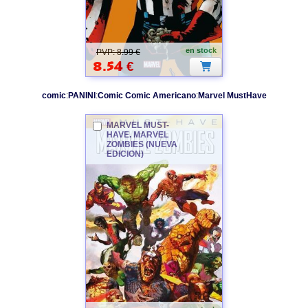
MARVEL
en stock
PVP: 8.99 €
8.54
€
comic
:
PANINI
:
Comic Comic Americano
:
Marvel
MustHave
MARVEL
MUST-
HAVE.
MARVEL
ZOMBIES
(NUEVA
EDICION)
MARVEL