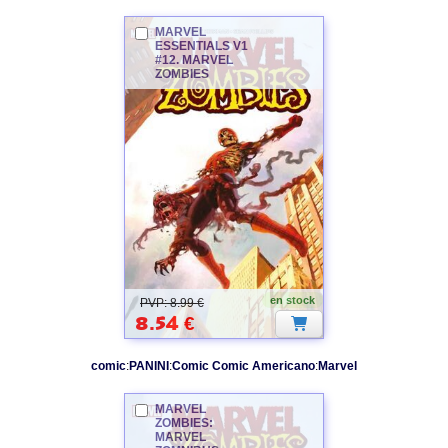
MARVEL
ESSENTIALS V1
#12.
MARVEL
ZOMBIES
en stock
PVP: 8.99 €
8.54
€
comic
:
PANINI
:
Comic Comic Americano
:
Marvel
MARVEL
ZOMBIES
:
MARVEL