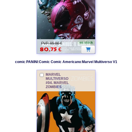
en stock
PVP: 85.00 €
80.75
€
comic
:
PANINI
:
Comic Comic Americano
:
Marvel
Multiverso V1
MARVEL
MULTIVERSO
#04.
MARVEL
ZOMBIES