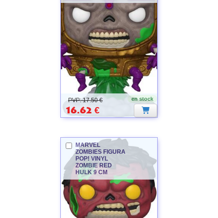
MARVEL
ZOMBIES
en stock
PVP: 17.50 €
16.62
€
MARVEL
ZOMBIES
FIGURA
POP! VINYL
ZOMBIE RED
HULK 9 CM