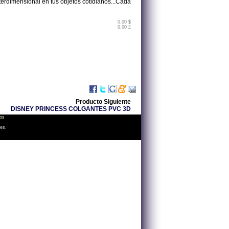
terdimensional en tus objetos cotidianos...Cada
0.00 $
0.00 £
Producto Siguiente
DISNEY PRINCESS COLGANTES PVC 3D
os
les.