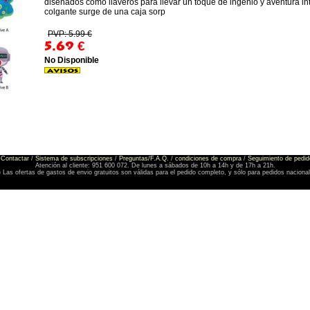
diseñados como llaveros para llevar un toque de ingenio y aventura in
colgante surge de una caja sorp
PVP: 5.99 €
5.69
€
No Disponible
Contactar
/
Sistema de subscripciones
/
Preguntas/F.A.Q.
/
condiciones de compra
/
Seguimiento de pedid
Atención al cliente: 951 600 072. De lunes a sábados de 10h a 14h y de 17h a 21h.
) Las ofertas de gastos de envio gratuitos son válidas para el pedido completo, y sólo para pedidos naciona