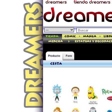
Tienda:
Comic
>
Manga
>
Libr
>
mercha
ESTATUAS Y DECORAC
Producto
Foro
Cesta