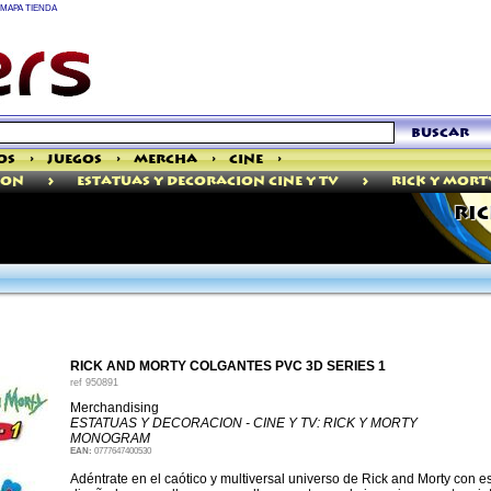
MAPA TIENDA
buscar
os
>
Juegos
>
Mercha
>
Cine
>
>
>
ION
Estatuas Y Decoracion Cine Y Tv
Rick Y Mort
RI
RICK AND MORTY COLGANTES PVC 3D SERIES 1
ref
950891
Merchandising
ESTATUAS Y DECORACION - CINE Y TV: RICK Y MORTY
MONOGRAM
EAN:
0777647400530
Adéntrate en el caótico y multiversal universo de Rick and Morty con e