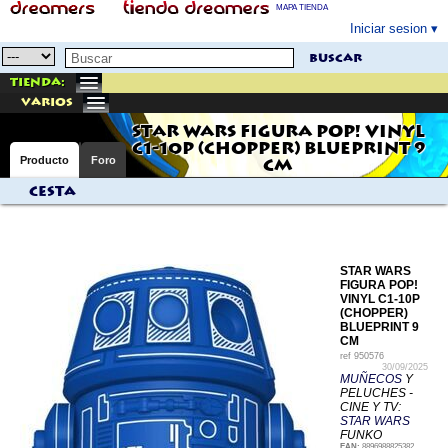
MAPA TIENDA
Iniciar sesion
buscar
Tienda:
varios
STAR WARS FIGURA POP! VINYL
C1-10P (CHOPPER) BLUEPRINT 9
Producto
Foro
CM
Cesta
STAR WARS
FIGURA POP!
VINYL C1-10P
(CHOPPER)
BLUEPRINT 9
CM
ref
950576
30/09/2025
MUÑECOS
Y
PELUCHES -
CINE Y TV:
STAR WARS
FUNKO
EAN:
8896988825382