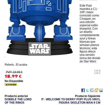
Este Pop!
muestra a C1-
10P; mejor
conocido como
Chopper; en
una edición
especial estilo
blueprint. Con
un diseño
completamente
azul y líneas
blancas que
simulan planos
técnicos; esta
figura ofrece
una versión
única del droide
de
Star Wars
Rebels...El acaba
0.00 $
PVP: 19.99 €
0.00 £
18.99
€
No Disponible
Producto anterior
Producto Siguiente
DOBBLE THE LORD
IT - WELCOME TO DERRY POP! PLUS VINYL
OF THE RINGS
FIGURA SKELETON MAN 9 CM