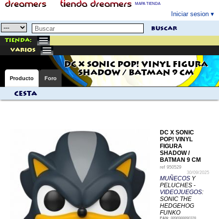
MAPA TIENDA
Iniciar sesion
buscar
Tienda:
varios
DC X SONIC POP! VINYL FIGURA
SHADOW / BATMAN 9 CM
Producto
Foro
Cesta
DC X SONIC
POP! VINYL
FIGURA
SHADOW /
BATMAN 9 CM
ref
950529
30/09/2025
MUÑECOS
Y
PELUCHES -
VIDEOJUEGOS
:
SONIC THE
HEDGEHOG
FUNKO
EAN:
8896988890328