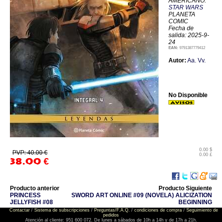
AMERICANO:
STAR WARS
PLANETA
COMIC
Fecha de
salida: 2025-9-
24
EAN:
9791387779412
Autor:
Aa. Vv.
No Disponible
0.00 $
PVP: 40.00 €
0.00 £
38.00
€
Producto anterior
Producto Siguiente
PRINCESS
SWORD ART ONLINE #09 (NOVELA) ALICIZATION
JELLYFISH #08
BEGINNING
Contactar
/
Sistema de subscripciones
/
Preguntas/F.A.Q.
/
condiciones de compra
/
Seguimiento de
pedidos
Atención al cliente: 951 600 072. De lunes a sábados de 10h a 14h y de 17h a 21h.