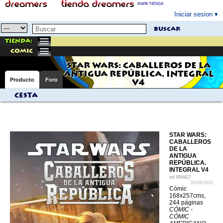
MAPA TIENDA
Iniciar sesion
buscar
Tienda:
comic
STAR WARS: CABALLEROS DE LA
ANTIGUA REPÚBLICA. INTEGRAL
Producto
Foro
V4
Cesta
STAR WARS:
CABALLEROS
DE LA
ANTIGUA
REPÚBLICA.
INTEGRAL V4
ref
950427
30/09/2025
Cómic
168x257cms,
244 páginas
CÓMIC -
CÓMIC