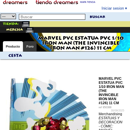
MAPA TIENDA
Iniciar sesion
buscar
Tienda:
mercha
MARVEL PVC ESTATUA PVC 1/10
IRON MAN (THE INVINCIBLE
Producto
Foro
IRON MAN #126) 11 CM
Cesta
MARVEL PVC
ESTATUA PVC
1/10 IRON MAN
(THE
INVINCIBLE
IRON MAN
#126) 11 CM
ref
950388
30/09/2025
Merchandising
ESTATUAS Y
DECORACION
- CÓMIC: