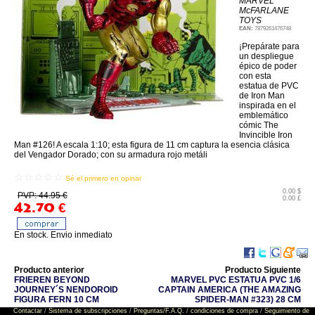
MARVEL
McFARLANE
TOYS
EAN:
7879261476748
¡Prepárate para
un despliegue
épico de poder
con esta
estatua de PVC
de Iron Man
inspirada en el
emblemático
cómic The
Invincible Iron
Man #126! A escala 1:10; esta figura de 11 cm captura la esencia clásica
del Vengador Dorado; con su armadura rojo metáli
☆☆☆☆☆
Sé el primero en opinar
0.00 $
PVP: 44.95 €
0.00 £
42.70
€
En stock. Envio inmediato
Producto anterior
Producto Siguiente
FRIEREN BEYOND
MARVEL PVC ESTATUA PVC 1/6
JOURNEY´S NENDOROID
CAPTAIN AMERICA (THE AMAZING
FIGURA FERN 10 CM
SPIDER-MAN #323) 28 CM
Contactar
/
Sistema de subscripciones
/
Preguntas/F.A.Q.
/
condiciones de compra
/
Seguimiento de