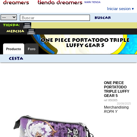
MAPA TIENDA
Iniciar sesion
buscar
Tienda:
mercha
ONE PIECE PORTATODO TRIPLE
LUFFY GEAR 5
Producto
Foro
Cesta
ONE PIECE
PORTATODO
TRIPLE LUFFY
GEAR 5
ref
950305
20/09/2025
Merchandising
ROPA Y