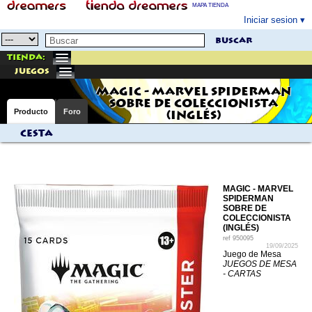
MAPA TIENDA
Iniciar sesion
buscar
Tienda:
juegos
MAGIC - MARVEL SPIDERMAN
SOBRE DE COLECCIONISTA
Producto
Foro
(INGLÉS)
Cesta
MAGIC - MARVEL
SPIDERMAN
SOBRE DE
COLECCIONISTA
(INGLÉS)
ref
950095
19/09/2025
Juego de Mesa
JUEGOS DE MESA
- CARTAS