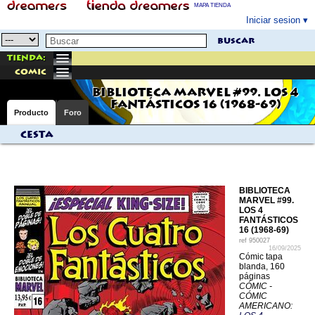
MAPA TIENDA
Iniciar sesion
buscar
Tienda:
comic
BIBLIOTECA MARVEL #99. LOS 4
FANTÁSTICOS 16 (1968-69)
Producto
Foro
Cesta
BIBLIOTECA
MARVEL #99.
LOS 4
FANTÁSTICOS
16 (1968-69)
ref
950027
16/09/2025
Cómic tapa
blanda, 160
páginas
CÓMIC -
CÓMIC
AMERICANO: