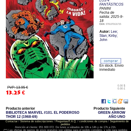
LOS 4
FANTÁSTICOS
PANINI
Fecha de
salida: 2025-9-
18
EAN:
9791370131715
Autor:
Lee;
Stan; Kirby;
John
En stock. Envio
inmediato
0.00 $
PVP: 13.95 €
0.00 £
13.25
€
Producto anterior
Producto Siguiente
BIBLIOTECA MARVEL #101. EL PODEROSO
GREEN ARROW
THOR 12 (1968-69)
AÑO UNO
Contactar
/
Sistema de subscripciones
/
Preguntas/F.A.Q.
/
condiciones de compra
/
Seguimiento de
pedidos
Atención al cliente: 951 600 072. De lunes a sábados de 10h a 14h y de 17h a 21h.
(**) Las ofertas de gastos de envio gratuitos son válidas para el pedido completo, y sólo para pedidos