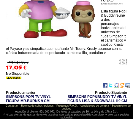
FUNKO
EAN:
8896988641074
Esta figura Pop!
& Buddy reúne
a dos
personajes
inolvidables del
universo de
*Los Simpson*:
el carismático y
caótico Krusty
el Payaso y su simpático acompañante Mr. Teeny. Krusty aparece con su
clásica indumentaria de espectáculo: camiseta lila; pantalón v
0.00 $
PVP: 17.95 €
0.00 £
17.05
€
No Disponible
Producto anterior
Producto Siguiente
SIMPSONS POP! TV VINYL
SIMPSONS POP&BUDDY TV VINYL
FIGURA MR.BURNS 9 CM
FIGURA LISA & SNOWBALL II 9 CM
Contactar
/
Sistema de subscripciones
/
Preguntas/F.A.Q.
/
condiciones de compra
/
Seguimiento de
pedidos
Atención al cliente: 951 600 072. De lunes a sábados de 10h a 14h y de 17h a 21h.
(**) Las ofertas de gastos de envio gratuitos son válidas para el pedido completo, y sólo para pedidos
nacionales.