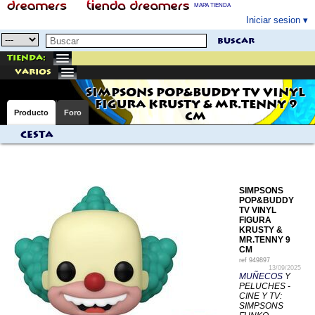
MAPA TIENDA
Iniciar sesion
buscar
Tienda:
varios
SIMPSONS POP&BUDDY TV VINYL
FIGURA KRUSTY & MR.TENNY 9
Producto
Foro
CM
Cesta
SIMPSONS
POP&BUDDY
TV VINYL
FIGURA
KRUSTY &
MR.TENNY 9
CM
ref
949897
13/09/2025
MUÑECOS
Y
PELUCHES -
CINE Y TV:
SIMPSONS