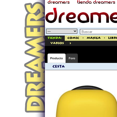
Tienda:
Comic
>
Manga
>
Libr
>
varios
Producto
Foro
Cesta