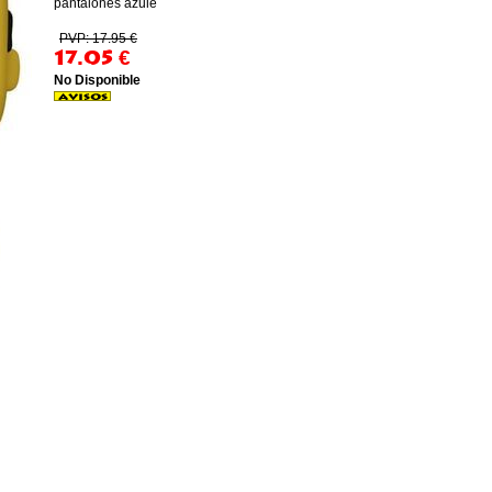
pantalones azule
PVP: 17.95 €
17.05
€
No Disponible