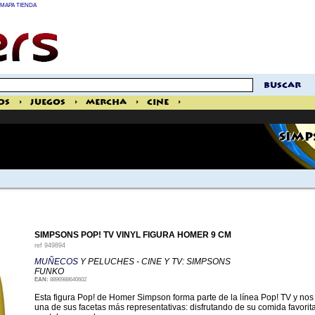
MAPA TIENDA
buscar
os
>
Juegos
>
Mercha
>
Cine
>
SIMP
SIMPSONS POP! TV VINYL FIGURA HOMER 9 CM
ref
949894
MUÑECOS
Y PELUCHES - CINE Y TV: SIMPSONS
FUNKO
EAN:
8896988640602
Esta figura Pop! de Homer Simpson forma parte de la línea Pop! TV y nos 
una de sus facetas más representativas: disfrutando de su comida favorita