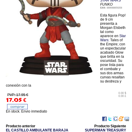
STAR WARS
FUNKO
EAN:
8896988659208
Esta figura Pop!
de 9 cm
presenta a
Morgan Elsbeth
tal como
aparece en
Star
Wars
: Tales of
the Empire; con
un espectacular
acabado Glow
que brilla en la
oscuridad. Su
pose lista para
el combate y
sus dos armas
curvas resaltan
su destreza y
conexión con la
0.00 $
PVP: 17.95 €
0.00 £
17.05
€
En stock. Envio inmediato
Producto anterior
Producto Siguiente
EL CASTILLO AMBULANTE BARAJA
SUPERMAN TREASURY