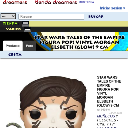
MAPA TIENDA
Iniciar sesion
buscar
Tienda:
varios
STAR WARS: TALES OF THE EMPIRE
FIGURA POP! VINYL MORGAN
Producto
Foro
ELSBETH (GLOW) 9 CM
Cesta
STAR WARS:
TALES OF THE
EMPIRE
FIGURA POP!
VINYL
MORGAN
ELSBETH
(GLOW) 9 CM
ref
949846
13/09/2025
MUÑECOS
Y
PELUCHES -
CINE Y TV: