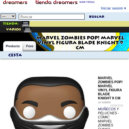
MAPA TIENDA
Iniciar sesion
buscar
Tienda:
varios
MARVEL ZOMBIES POP! MARVEL
VINYL FIGURA BLADE KNIGHT 9
Producto
Foro
CM
Cesta
MARVEL
ZOMBIES POP!
MARVEL
VINYL FIGURA
BLADE
KNIGHT 9 CM
ref
949809
10/09/2025
MUÑECOS
Y
PELUCHES -
CÓMIC:
MARVEL
ZOMBIES