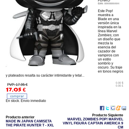
FUNKO
EAN:
8896988664844
Este Pop!
muestra a
Blade en una
versión única
inspirada en la
línea Marvel
Zombies; con
un diseño que
mezcla la
esencia del
cazador de
vampiros con
un estilo
sombrío y
oscuro. Su traje
en tonos negros
y plateados resalta su carácter intimidante y letal...
0.00 $
PVP: 17.95 €
0.00 £
17.05
€
En stock. Envio inmediato
Producto Siguiente
Producto anterior
MARVEL ZOMBIES POP! MARVEL
MADE IN JAPAN CAMISETA
VINYL FIGURA CAPTAIN AMERICA 9
THE PIRATE HUNTER T - XXL
CM