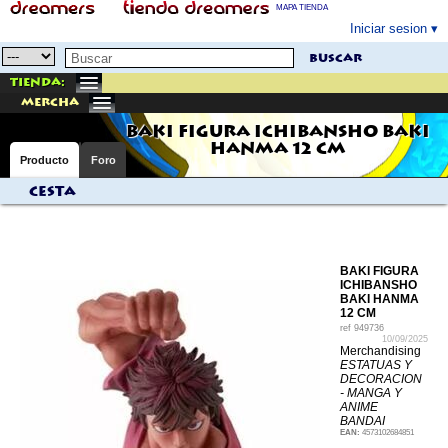
MAPA TIENDA
Iniciar sesion
buscar
Tienda:
mercha
BAKI FIGURA ICHIBANSHO BAKI
HANMA 12 CM
Producto
Foro
Cesta
BAKI FIGURA
ICHIBANSHO
BAKI HANMA
12 CM
ref
949736
10/09/2025
Merchandising
ESTATUAS Y
DECORACION
- MANGA Y
ANIME
BANDAI
EAN:
4573102684851