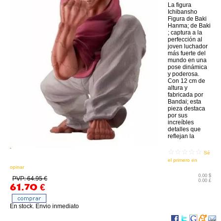
La figura
Ichibansho
Figura de Baki
Hanma; de Baki
; captura a la
perfección al
joven luchador
más fuerte del
mundo en una
pose dinámica
y poderosa.
Con 12 cm de
altura y
fabricada por
Bandai; esta
pieza destaca
por sus
increíbles
detalles que
reflejan la
☆☆☆☆☆
Sé
el primero en
opinar
0.00 $
PVP: 64.95 €
0.00 £
61.70
€
En stock. Envio inmediato