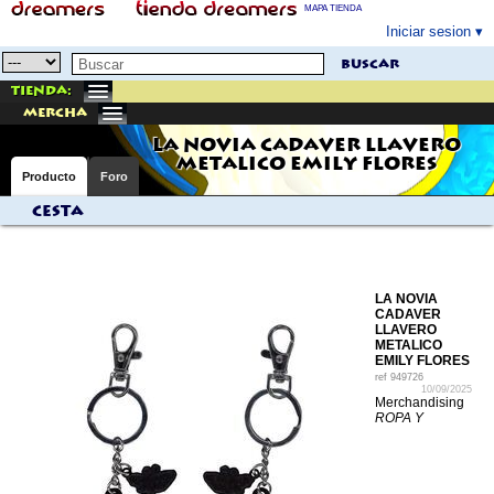
MAPA TIENDA
Iniciar sesion
buscar
Tienda:
mercha
LA NOVIA CADAVER LLAVERO
METALICO EMILY FLORES
Producto
Foro
Cesta
LA NOVIA
CADAVER
LLAVERO
METALICO
EMILY FLORES
ref
949726
10/09/2025
Merchandising
ROPA Y