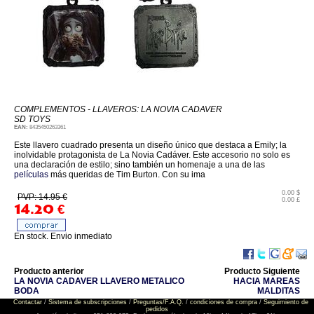
COMPLEMENTOS - LLAVEROS: LA NOVIA CADAVER
SD TOYS
EAN:
8435450263361
Este llavero cuadrado presenta un diseño único que destaca a Emily; la
inolvidable protagonista de La Novia Cadáver. Este accesorio no solo es
una declaración de estilo; sino también un homenaje a una de las
películas
más queridas de Tim Burton. Con su ima
0.00 $
PVP: 14.95 €
0.00 £
14.20
€
En stock. Envio inmediato
Producto anterior
Producto Siguiente
LA NOVIA CADAVER LLAVERO METALICO
HACIA MAREAS
BODA
MALDITAS
Contactar
/
Sistema de subscripciones
/
Preguntas/F.A.Q.
/
condiciones de compra
/
Seguimiento de
pedidos