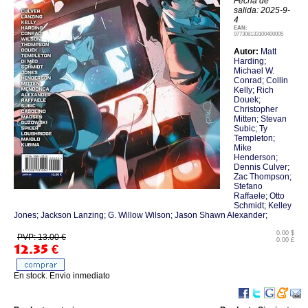
Fecha de
salida: 2025-9-
4
EAN:
977308133100400005
Autor:
Matt
Harding;
Michael W.
Conrad; Collin
Kelly; Rich
Douek;
Christopher
Mitten; Stevan
Subic; Ty
Templeton;
Mike
Henderson;
Dennis Culver;
Zac Thompson;
Stefano
Raffaele; Otto
Schmidt; Kelley
Jones; Jackson Lanzing; G. Willow Wilson; Jason Shawn Alexander;
0.00 $
PVP: 13.00 €
0.00 £
12.35
€
En stock. Envio inmediato