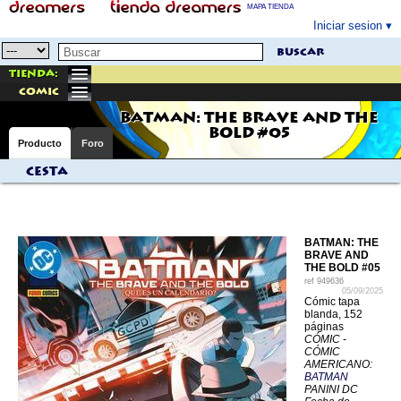
MAPA TIENDA
Iniciar sesion
buscar
Tienda:
comic
BATMAN: THE BRAVE AND THE
BOLD #05
Producto
Foro
Cesta
BATMAN: THE
BRAVE AND
THE BOLD #05
ref
949636
05/09/2025
Cómic tapa
blanda, 152
páginas
CÓMIC -
CÓMIC
AMERICANO:
BATMAN
PANINI DC