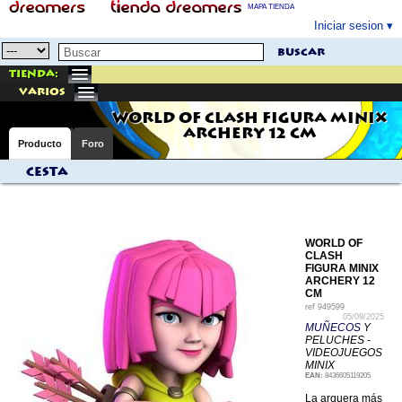
MAPA TIENDA
Iniciar sesion
buscar
Tienda:
varios
WORLD OF CLASH FIGURA MINIX
ARCHERY 12 CM
Producto
Foro
Cesta
WORLD OF
CLASH
FIGURA MINIX
ARCHERY 12
CM
ref
949599
05/09/2025
MUÑECOS
Y
PELUCHES -
VIDEOJUEGOS
MINIX
EAN:
8436605119205
La arquera más