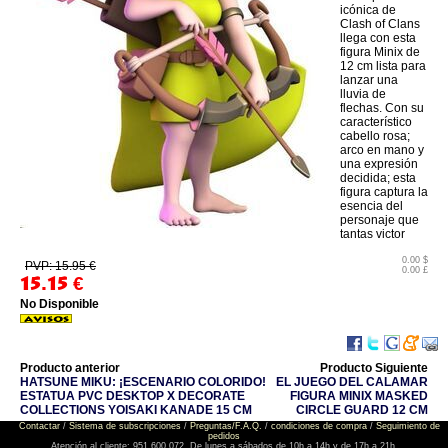
icónica de
Clash of Clans
llega con esta
figura Minix de
12 cm lista para
lanzar una
lluvia de
flechas. Con su
característico
cabello rosa;
arco en mano y
una expresión
decidida; esta
figura captura la
esencia del
personaje que
tantas victor
0.00 $
PVP: 15.95 €
0.00 £
15.15
€
No Disponible
Producto anterior
Producto Siguiente
HATSUNE MIKU: ¡ESCENARIO COLORIDO!
EL JUEGO DEL CALAMAR
ESTATUA PVC DESKTOP X DECORATE
FIGURA MINIX MASKED
COLLECTIONS YOISAKI KANADE 15 CM
CIRCLE GUARD 12 CM
Contactar
/
Sistema de subscripciones
/
Preguntas/F.A.Q.
/
condiciones de compra
/
Seguimiento de
pedidos
Atención al cliente: 951 600 072. De lunes a sábados de 10h a 14h y de 17h a 21h.